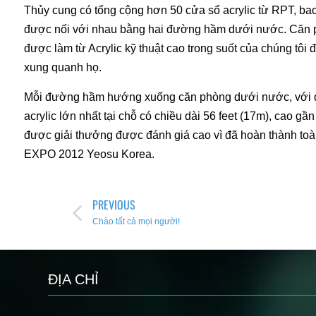
Thủy cung có tổng cộng hơn 50 cửa sổ acrylic từ RPT, b
được nối với nhau bằng hai đường hầm dưới nước. Căn p
được làm từ Acrylic kỹ thuật cao trong suốt của chúng tôi
xung quanh họ.
Mỗi đường hầm hướng xuống căn phòng dưới nước, với đư
acrylic lớn nhất tại chỗ có chiều dài 56 feet (17m), cao g
được giải thưởng được đánh giá cao vì đã hoàn thành toà
EXPO 2012 Yeosu Korea.
Điều
PREVIOUS
hướng
Chào tất cả mọi người!
bài
viết
ĐỊA CHỈ