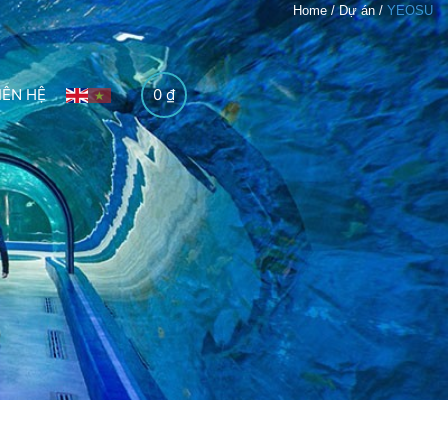
Home
/
Dự án
/
YEOSU
IÊN HỆ
0
₫