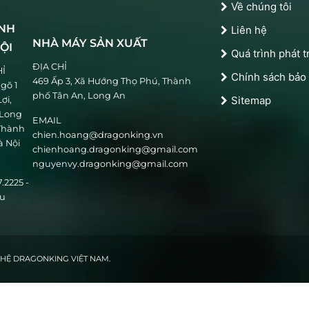
Về chúng tôi
NH
Liên hệ
NHÀ MÁY SẢN XUẤT
ỘI
Quá trình phát t
ĐỊA CHỈ
HỈ
Chính sách bảo
469 Ấp 3, Xã Hướng Thọ Phú, Thành
Ngõ 1
phố Tân An, Long An
Sitemap
ợi,
Long
EMAIL
 Thành
chien.hoang@dragonking.vn
à Nội
chienhoang.dragonking@gmail.com
nguyenvy.dragonking@gmail.com
7.2225 -
ậu
NGHỆ DRAGONKING VIỆT NAM.