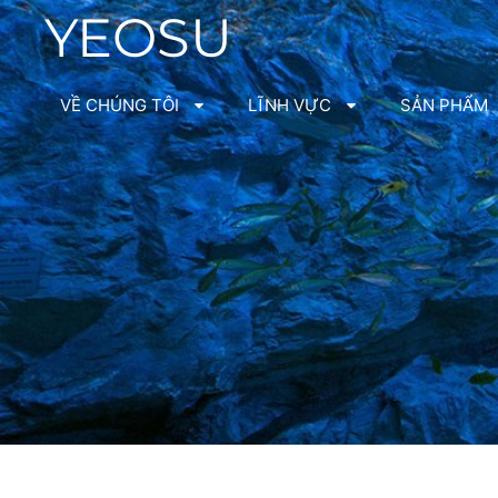
YEOSU
VỀ CHÚNG TÔI
LĨNH VỰC
SẢN PHẨM