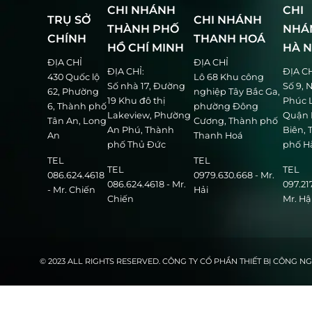
CHI NHÁNH
CHI
TRỤ SỞ
CHI NHÁNH
THÀNH PHỐ
NHÁ
CHÍNH
THANH HOÁ
HỒ CHÍ MINH
HÀ N
ĐỊA CHỈ
ĐỊA CHỈ
ĐỊA CHỈ:
ĐỊA C
430 Quốc lộ
Lô 68 Khu công
Số nhà 17, Đường
Số 9, 
62, Phường
nghiệp Tây Bắc Ga,
19 Khu đô thị
Phúc L
6, Thành phố
phường Đông
Lakeview, Phường
Quận 
Tân An, Long
Cương, Thành phố
An Phú, Thành
Biên,
An
Thanh Hoá
phố Thủ Đức
phố H
TEL
TEL
TEL
TEL
086.624.4618
0979.630.668 - Mr.
086.624.4618 - Mr.
097.21
- Mr. Chiến
Hải
Chiến
Mr. H
© 2023 ALL RIGHTS RESERVED. CÔNG TY CỔ PHẦN THIẾT BỊ CÔNG 