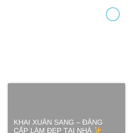
ĐƯỜNG DẪN
0
₫
KHAI XUÂN SANG – ĐẲNG
CẤP LÀM ĐẸP TẠI NHÀ