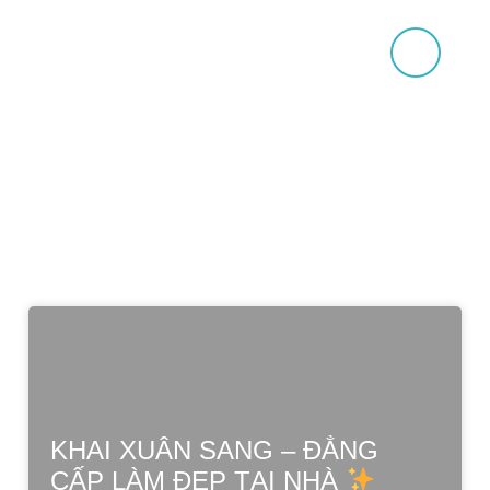
BỒN TẮM
0
₫
KHAI XUÂN SANG – ĐẲNG
CẤP LÀM ĐẸP TẠI NHÀ