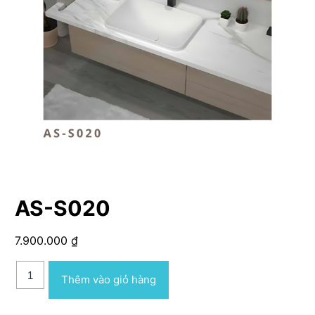
AS-S020
7.900.000
₫
AS-
Thêm vào giỏ hàng
S020
số