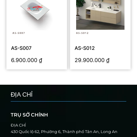
AS-S007
AS-S012
6.900.000
₫
29.900.000
₫
ĐỊA CHỈ
TRỤ SỞ CHÍNH
ĐỊA CHỈ
430 Quốc lộ 62, Phường 6, Thành phố Tân An, Long An