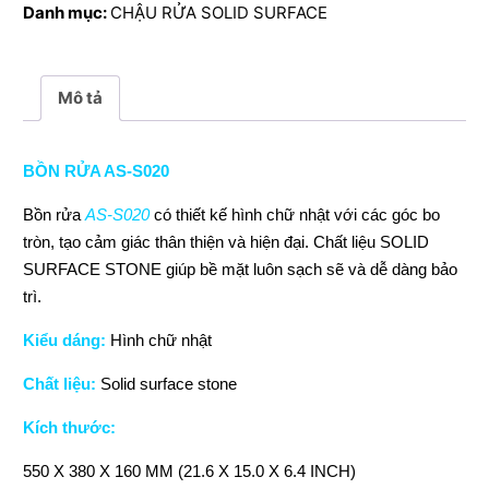
Danh mục:
CHẬU RỬA SOLID SURFACE
lượng
Mô tả
BỒN RỬA AS-S020
Bồn rửa
AS-S020
có thiết kế hình chữ nhật với các góc bo
tròn, tạo cảm giác thân thiện và hiện đại. Chất liệu SOLID
SURFACE STONE giúp bề mặt luôn sạch sẽ và dễ dàng bảo
trì.
Kiểu dáng:
Hình chữ nhật
Chất liệu:
Solid surface stone
Kích thước:
550 X 380 X 160 MM (21.6 X 15.0 X 6.4 INCH)