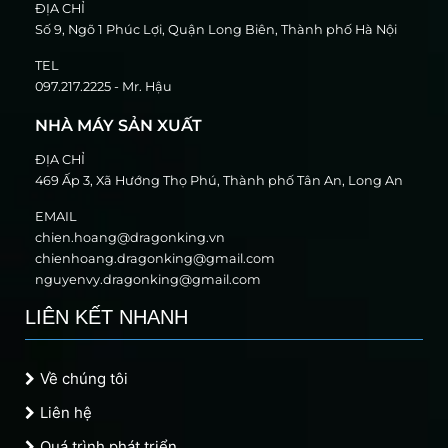
ĐỊA CHỈ
Số 9, Ngõ 1 Phúc Lợi, Quận Long Biên, Thành phố Hà Nội
TEL
097.217.2225 - Mr. Hậu
NHÀ MÁY SẢN XUẤT
ĐỊA CHỈ
469 Ấp 3, Xã Hướng Thọ Phú, Thành phố Tân An, Long An
EMAIL
chien.hoang@dragonking.vn
chienhoang.dragonking@gmail.com
nguyenvy.dragonking@gmail.com
LIÊN KẾT NHANH
Về chúng tôi
Liên hệ
Quá trình phát triển