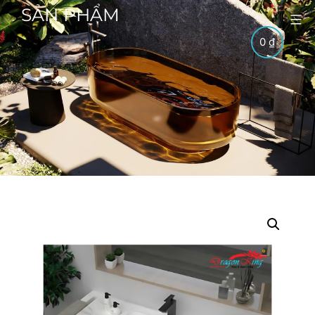
SẢN PHẨM
0
₫