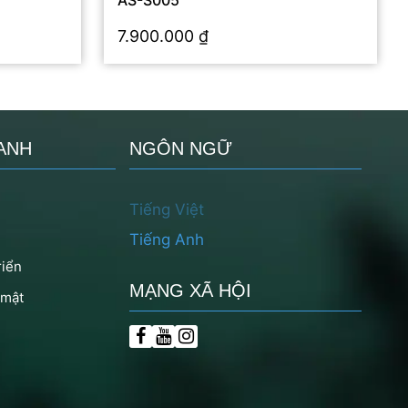
AS-S005
7.900.000
₫
ANH
NGÔN NGỮ
Tiếng Việt
Tiếng Anh
riển
MẠNG XÃ HỘI
 mật