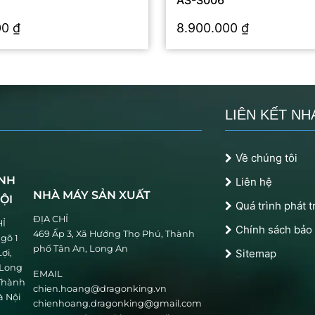
AS-S006
00
₫
8.900.000
₫
LIÊN KẾT NH
Về chúng tôi
NH
Liên hệ
NHÀ MÁY SẢN XUẤT
ỘI
Quá trình phát t
ĐỊA CHỈ
HỈ
Chính sách bảo
469 Ấp 3, Xã Hướng Thọ Phú, Thành
Ngõ 1
phố Tân An, Long An
Sitemap
ợi,
Long
EMAIL
 Thành
chien.hoang@dragonking.vn
à Nội
chienhoang.dragonking@gmail.com