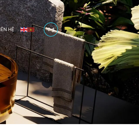
IÊN HỆ
0
₫