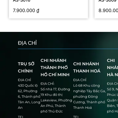
AS-S016
AS-S009
7.900.000
₫
8.900.0
ĐỊA CHỈ
CHI NHÁNH
CHI
TRỤ SỞ
CHI NHÁNH
THÀNH PHỐ
NHÁ
CHÍNH
THANH HOÁ
HỒ CHÍ MINH
HÀ N
ĐỊA CHỈ
ĐỊA CHỈ
ĐỊA CHỈ:
ĐỊA C
430 Quốc lộ
Lô 68 Khu công
Số nhà 17, Đường
Số 9, 
62, Phường
nghiệp Tây Bắc Ga,
19 Khu đô thị
Phúc L
6, Thành phố
phường Đông
Lakeview, Phường
Quận 
Tân An, Long
Cương, Thành phố
An Phú, Thành
Biên,
An
Thanh Hoá
phố Thủ Đức
phố H
TEL
TEL