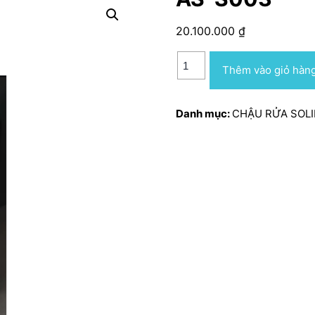
20.100.000
₫
AS-
Thêm vào giỏ hàn
S003
số
Danh mục:
CHẬU RỬA SOLI
lượng