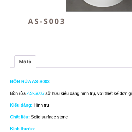
Mô tả
BỒN RỬA AS-S003
Bồn rửa
AS-S003
sở hữu kiểu dáng hình trụ, với thiết kế đơ
Kiểu dáng:
Hình trụ
Chất liệu:
Solid surface stone
Kích thước: