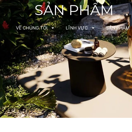
SẢN PHẨM
VỀ CHÚNG TÔI
LĨNH VỰC
SẢN PHẨM