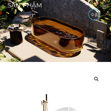
SẢN PHẨM
0
₫