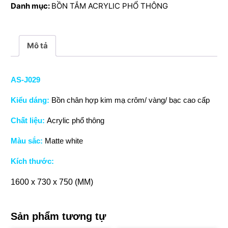
Danh mục:
BỒN TẮM ACRYLIC PHỔ THÔNG
lượng
Mô tả
AS-J029
Kiểu dáng:
Bồn chân hợp kim mạ crôm/ vàng/ bạc cao cấp
Chất liệu:
Acrylic phổ thông
Màu sắc:
Matte white
Kích thước:
1600 x 730 x 750 (MM)
Sản phẩm tương tự