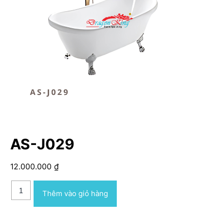
AS-J029
12.000.000
₫
AS-
Thêm vào giỏ hàng
J029
số